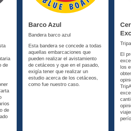
Barco Azul
Cer
Exc
Bandera barco azul
Trip
sta
Esta bandera se concede a todas
aquellas embarcaciones que
El pr
taria
pueden realizar el avistamiento
exce
o de
de cetáceos y que en el pasado,
los 
exigía tener que realizar un
obte
estudio acerca de los cetáceos,
opin
oner
como fue nuestro caso.
TripA
Carta
exce
o
cant
arios
opin
vo de
viaj
iado
perí