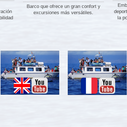
Emba
Barco que ofrece un gran confort y
vación
deport
excursiones más versátiles.
ilidad
la p